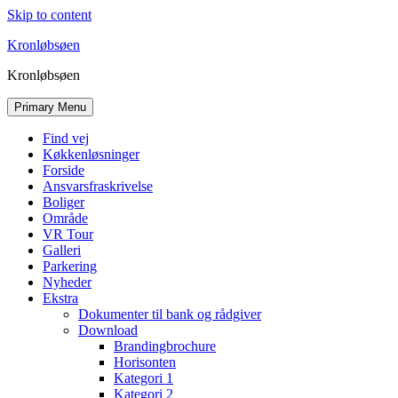
Skip to content
Kronløbsøen
Kronløbsøen
Primary Menu
Find vej
Køkkenløsninger
Forside
Ansvarsfraskrivelse
Boliger
Område
VR Tour
Galleri
Parkering
Nyheder
Ekstra
Dokumenter til bank og rådgiver
Download
Brandingbrochure
Horisonten
Kategori 1
Kategori 2