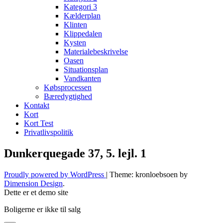
Kategori 3
Kælderplan
Klinten
Klippedalen
Kysten
Materialebeskrivelse
Oasen
Situationsplan
Vandkanten
Købsprocessen
Bæredygtighed
Kontakt
Kort
Kort Test
Privatlivspolitik
Dunkerquegade 37, 5. lejl. 1
Proudly powered by WordPress
|
Theme: kronloebsoen by
Dimension Design
.
Dette er et demo site
Boligerne er ikke til salg