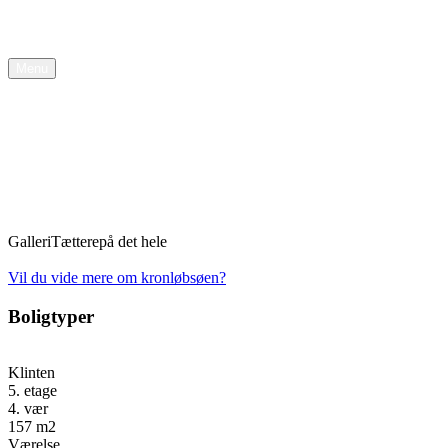
Søg efter bolig
Menu
Galleri
Tættere
på det hele
Vil du vide mere om kronløbsøen?
Boligtyper
Klinten
5. etage
4. vær
157 m2
Værelse