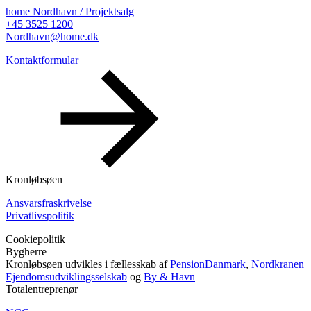
home Nordhavn / Projektsalg
+45 3525 1200
Nordhavn@home.dk
Kontaktformular
Kronløbsøen
Ansvarsfraskrivelse
Privatlivspolitik
Cookiepolitik
Bygherre
Kronløbsøen udvikles i fællesskab af
PensionDanmark
,
Nordkranen
Ejendomsudviklingsselskab
og
By & Havn
Totalentreprenør