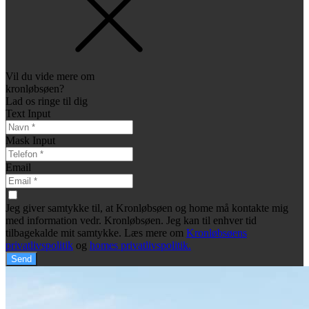
Vil du vide mere om
kronløbsøen?
Lad os ringe til dig
Text Input
Mask Input
Email
Jeg giver samtykke til, at Kronløbsøen og home må kontakte mig
med information vedr. Kronløbsøen. Jeg kan til enhver tid
tilbagekalde mit samtykke. Læs mere om
Kronløbsøens
privatlivspolitik
og
homes privatlivspolitik.
Send