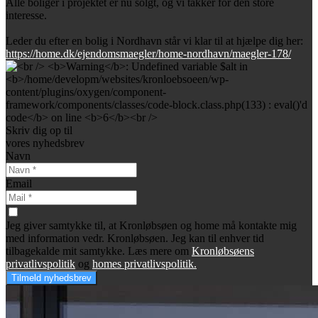
Alle boliger i projektet er nu solgt, og vi takker for den store
interesse.
Leder du efter en bolig i Nordhavn står vi klar til at hjælpe dig her:
https://home.dk/ejendomsmaegler/home-nordhavn/maegler-178/
Skriv dig op til
vores nyhedsbrev
Navn
Email
Jeg giver samtykke til, at Kronløbsøen og home må kontakte mig
med information vedr. Kronløbsøen. Jeg kan til enhver tid
tilbagekalde mit samtykke. Læs mere om
Kronløbsøens
privatlivspolitik
og
homes privatlivspolitik.
Tilmeld nyhedsbrev