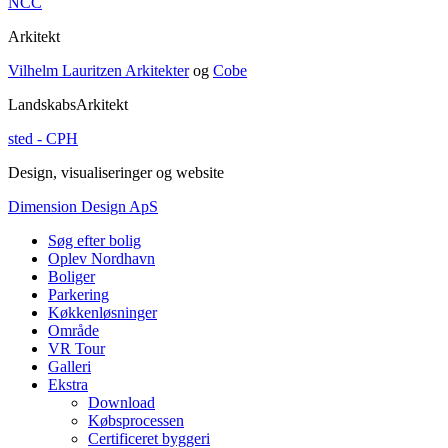
NCC
Arkitekt
Vilhelm Lauritzen Arkitekter
og
Cobe
LandskabsArkitekt
sted - CPH
Design, visualiseringer og website
Dimension Design ApS
Søg efter bolig
Oplev Nordhavn
Boliger
Parkering
Køkkenløsninger
Område
VR Tour
Galleri
Ekstra
Download
Købsprocessen
Certificeret byggeri