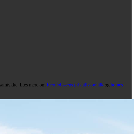
it samtykke. Læs mere om
Kronløbsøens privatlivspolitik
og
homes