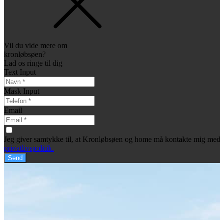
Vil du vide mere om
kronløbsøen?
Lad os ringe til dig
Text Input
Mask Input
Email
Jeg giver samtykke til, at Kronløbsøen og home må kontakte mig med 
privatlivspolitik.
Send