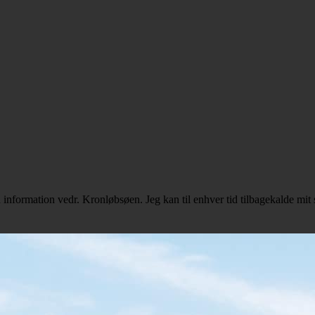
information vedr. Kronløbsøen. Jeg kan til enhver tid tilbagekalde m