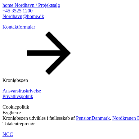
home Nordhavn / Projektsalg
+45 3525 1200
Nordhavn@home.dk
Kontaktformular
Kronløbsøen
Ansvarsfraskrivelse
Privatlivspolitik
Cookiepolitik
Bygherre
Kronløbsøen udvikles i fællesskab af
PensionDanmark
,
Nordkranen E
Totalentreprenør
NCC