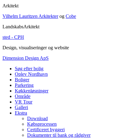
Arkitekt
Vilhelm Lauritzen Arkitekter
og
Cobe
LandskabsArkitekt
sted - CPH
Design, visualiseringer og website
Dimension Design ApS
Søg efter bolig
Oplev Nordhavn
Boliger
Parkering
Køkkenløsninger
Område
VR Tour
Galleri
Ekstra
Download
Købsprocessen
Certificeret byggeri
Dokumenter til bank og rådgiver