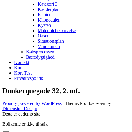
Kategori 3
Kælderplan
Klinten
Klippedalen
Kysten
Materialebeskrivelse
Oasen
Situationsplan
Vandkanten
Købsprocessen
Bæredygtighed
Kontakt
Kort
Kort Test
Privatlivspolitik
Dunkerquegade 32, 2. mf.
Proudly powered by WordPress
|
Theme: kronloebsoen by
Dimension Design
.
Dette er et demo site
Boligerne er ikke til salg