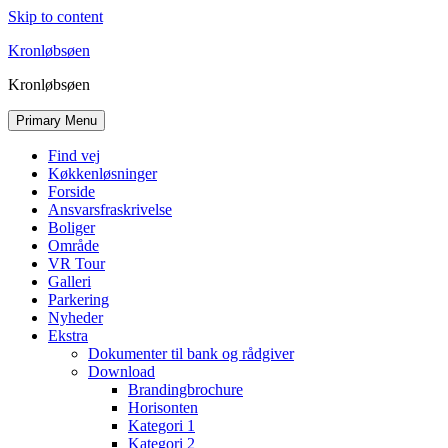
Skip to content
Kronløbsøen
Kronløbsøen
Primary Menu
Find vej
Køkkenløsninger
Forside
Ansvarsfraskrivelse
Boliger
Område
VR Tour
Galleri
Parkering
Nyheder
Ekstra
Dokumenter til bank og rådgiver
Download
Brandingbrochure
Horisonten
Kategori 1
Kategori 2