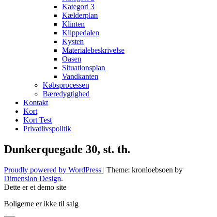
Kategori 3
Kælderplan
Klinten
Klippedalen
Kysten
Materialebeskrivelse
Oasen
Situationsplan
Vandkanten
Købsprocessen
Bæredygtighed
Kontakt
Kort
Kort Test
Privatlivspolitik
Dunkerquegade 30, st. th.
Proudly powered by WordPress
|
Theme: kronloebsoen by
Dimension Design
.
Dette er et demo site
Boligerne er ikke til salg