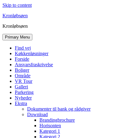
Skip to content
Kronløbsøen
Kronløbsøen
Primary Menu
Find vej
Køkkenløsninger
Forside
Ansvarsfraskrivelse
Boliger
Område
VR Tour
Galleri
Parkering
Nyheder
Ekstra
Dokumenter til bank og rådgiver
Download
Brandingbrochure
Horisonten
Kategori 1
Kategori 2