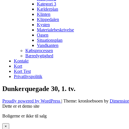
Kategori 3
Kælderplan
Klinten
Klippedalen
Kysten
Materialebeskrivelse
Oasen
Situationsplan
Vandkanten
Købsprocessen
Bæredygtighed
Kontakt
Kort
Kort Test
Privatlivspolitik
Dunkerquegade 30, 1. tv.
Proudly powered by WordPress
|
Theme: kronloebsoen by
Dimension
Dette er et demo site
Boligerne er ikke til salg
×