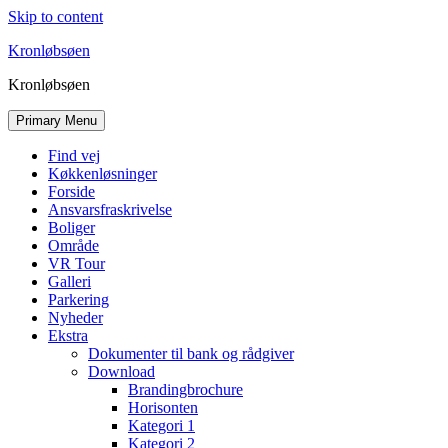
Skip to content
Kronløbsøen
Kronløbsøen
Primary Menu
Find vej
Køkkenløsninger
Forside
Ansvarsfraskrivelse
Boliger
Område
VR Tour
Galleri
Parkering
Nyheder
Ekstra
Dokumenter til bank og rådgiver
Download
Brandingbrochure
Horisonten
Kategori 1
Kategori 2