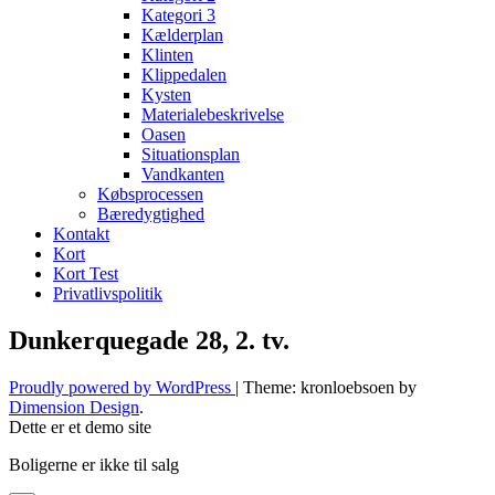
Kategori 3
Kælderplan
Klinten
Klippedalen
Kysten
Materialebeskrivelse
Oasen
Situationsplan
Vandkanten
Købsprocessen
Bæredygtighed
Kontakt
Kort
Kort Test
Privatlivspolitik
Dunkerquegade 28, 2. tv.
Proudly powered by WordPress
|
Theme: kronloebsoen by
Dimension Design
.
Dette er et demo site
Boligerne er ikke til salg