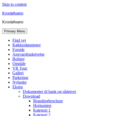
Skip to content
Kronløbsøen
Kronløbsøen
Primary Menu
Find vej
Køkkenløsninger
Forside
Ansvarsfraskrivelse
Boliger
Område
VR Tour
Galleri
Parkering
Nyheder
Ekstra
Dokumenter til bank og rådgiver
Download
Brandingbrochure
Horisonten
Kategori 1
Kategori 2