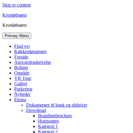
Skip to content
Kronløbsøen
Kronløbsøen
Primary Menu
Find vej
Køkkenløsninger
Forside
Ansvarsfraskrivelse
Boliger
Område
VR Tour
Galleri
Parkering
Nyheder
Ekstra
Dokumenter til bank og rådgiver
Download
Brandingbrochure
Horisonten
Kategori 1
Kategori 2