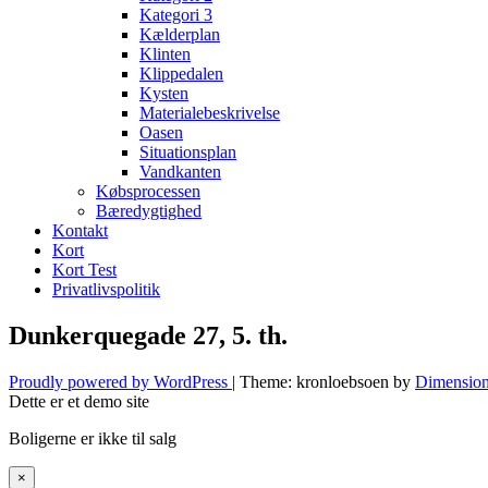
Kategori 3
Kælderplan
Klinten
Klippedalen
Kysten
Materialebeskrivelse
Oasen
Situationsplan
Vandkanten
Købsprocessen
Bæredygtighed
Kontakt
Kort
Kort Test
Privatlivspolitik
Dunkerquegade 27, 5. th.
Proudly powered by WordPress
|
Theme: kronloebsoen by
Dimension
Dette er et demo site
Boligerne er ikke til salg
×