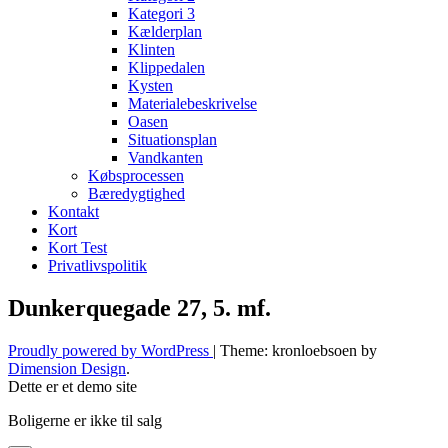
Kategori 3
Kælderplan
Klinten
Klippedalen
Kysten
Materialebeskrivelse
Oasen
Situationsplan
Vandkanten
Købsprocessen
Bæredygtighed
Kontakt
Kort
Kort Test
Privatlivspolitik
Dunkerquegade 27, 5. mf.
Proudly powered by WordPress
|
Theme: kronloebsoen by
Dimension Design
.
Dette er et demo site
Boligerne er ikke til salg