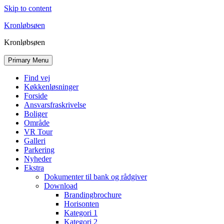
Skip to content
Kronløbsøen
Kronløbsøen
Primary Menu
Find vej
Køkkenløsninger
Forside
Ansvarsfraskrivelse
Boliger
Område
VR Tour
Galleri
Parkering
Nyheder
Ekstra
Dokumenter til bank og rådgiver
Download
Brandingbrochure
Horisonten
Kategori 1
Kategori 2