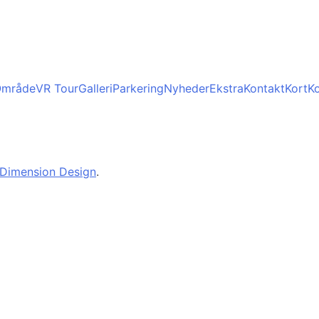
mråde
VR Tour
Galleri
Parkering
Nyheder
Ekstra
Kontakt
Kort
Ko
Dimension Design
.