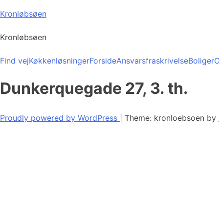
Skip
Kronløbsøen
to
content
Kronløbsøen
Find vej
Køkkenløsninger
Forside
Ansvarsfraskrivelse
Boliger
O
Dunkerquegade 27, 3. th.
Proudly powered by WordPress
|
Theme: kronloebsoen by