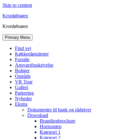
Skip to content
Kronløbsøen
Kronløbsøen
Primary Menu
Find vej
Køkkenløsninger
Forside
Ansvarsfraskrivelse
Boliger
Område
VR Tour
Galleri
Parkering
Nyheder
Ekstra
Dokumenter til bank og rådgiver
Download
Brandingbrochure
Horisonten
Kategori 1
Kategori 2