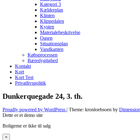
Kategori 3
Kælderplan
Klinten
Klippedalen
Kysten
Materialebeskrivelse
Oasen
Situationsplan
Vandkanten
Købsprocessen
Bæredygtighed
Kontakt
Kort
Kort Test
Privatlivspolitik
Dunkerquegade 24, 3. th.
Proudly powered by WordPress
|
Theme: kronloebsoen by
Dimension
Dette er et demo site
Boligerne er ikke til salg
×