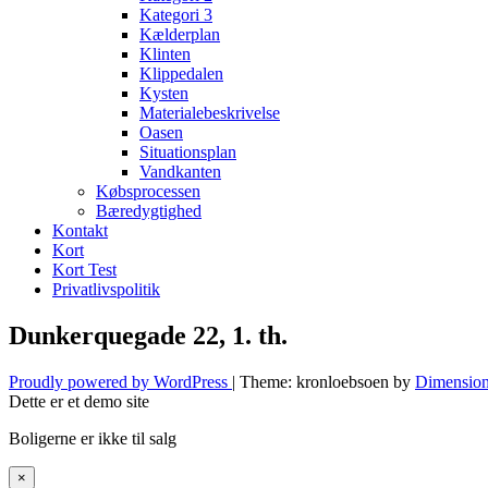
Kategori 3
Kælderplan
Klinten
Klippedalen
Kysten
Materialebeskrivelse
Oasen
Situationsplan
Vandkanten
Købsprocessen
Bæredygtighed
Kontakt
Kort
Kort Test
Privatlivspolitik
Dunkerquegade 22, 1. th.
Proudly powered by WordPress
|
Theme: kronloebsoen by
Dimension
Dette er et demo site
Boligerne er ikke til salg
×