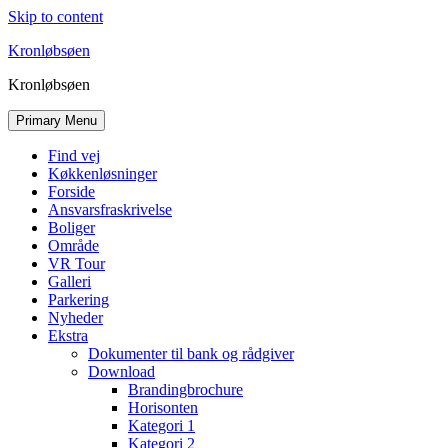
Skip to content
Kronløbsøen
Kronløbsøen
Primary Menu
Find vej
Køkkenløsninger
Forside
Ansvarsfraskrivelse
Boliger
Område
VR Tour
Galleri
Parkering
Nyheder
Ekstra
Dokumenter til bank og rådgiver
Download
Brandingbrochure
Horisonten
Kategori 1
Kategori 2