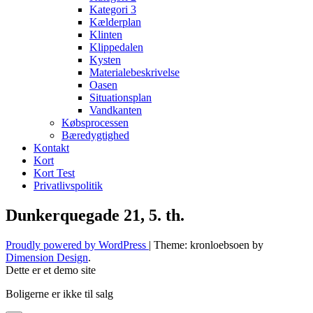
Kategori 3
Kælderplan
Klinten
Klippedalen
Kysten
Materialebeskrivelse
Oasen
Situationsplan
Vandkanten
Købsprocessen
Bæredygtighed
Kontakt
Kort
Kort Test
Privatlivspolitik
Dunkerquegade 21, 5. th.
Proudly powered by WordPress
|
Theme: kronloebsoen by
Dimension Design
.
Dette er et demo site
Boligerne er ikke til salg