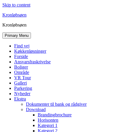
Skip to content
Kronløbsøen
Kronløbsøen
Primary Menu
Find vej
Køkkenløsninger
Forside
Ansvarsfraskrivelse
Boliger
Område
VR Tour
Galleri
Parkering
Nyheder
Ekstra
Dokumenter til bank og rådgiver
Download
Brandingbrochure
Horisonten
Kategori 1
Kategori 2