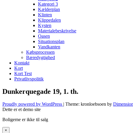
Kategori 3
Kælderplan
Klinten
Klippedalen
Kysten
Materialebeskrivelse
Oasen
Situationsplan
Vandkanten
Købsprocessen
Bæredygtighed
Kontakt
Kort
Kort Test
Privatlivspolitik
Dunkerquegade 19, 1. th.
Proudly powered by WordPress
|
Theme: kronloebsoen by
Dimension
Dette er et demo site
Boligerne er ikke til salg
×