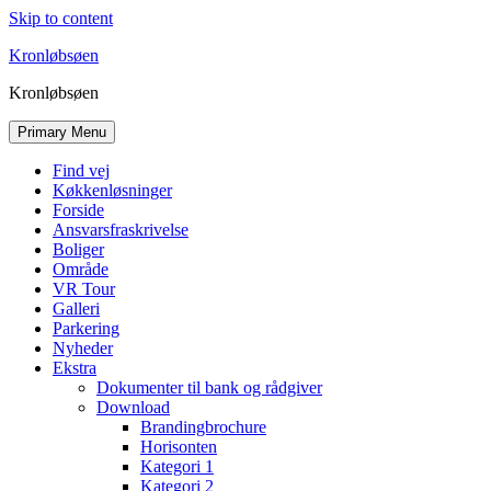
Skip to content
Kronløbsøen
Kronløbsøen
Primary Menu
Find vej
Køkkenløsninger
Forside
Ansvarsfraskrivelse
Boliger
Område
VR Tour
Galleri
Parkering
Nyheder
Ekstra
Dokumenter til bank og rådgiver
Download
Brandingbrochure
Horisonten
Kategori 1
Kategori 2