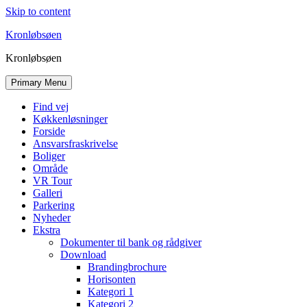
Skip to content
Kronløbsøen
Kronløbsøen
Primary Menu
Find vej
Køkkenløsninger
Forside
Ansvarsfraskrivelse
Boliger
Område
VR Tour
Galleri
Parkering
Nyheder
Ekstra
Dokumenter til bank og rådgiver
Download
Brandingbrochure
Horisonten
Kategori 1
Kategori 2