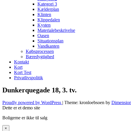
Kategori 3
Kælderplan
Klinten
Klippedalen
Kysten
Materialebeskrivelse
Oasen
Situationsplan
Vandkanten
Købsprocessen
Bæredygtighed
Kontakt
Kort
Kort Test
Privatlivspolitik
Dunkerquegade 18, 3. tv.
Proudly powered by WordPress
|
Theme: kronloebsoen by
Dimension
Dette er et demo site
Boligerne er ikke til salg
×