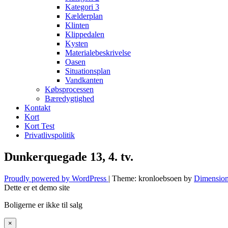
Kategori 3
Kælderplan
Klinten
Klippedalen
Kysten
Materialebeskrivelse
Oasen
Situationsplan
Vandkanten
Købsprocessen
Bæredygtighed
Kontakt
Kort
Kort Test
Privatlivspolitik
Dunkerquegade 13, 4. tv.
Proudly powered by WordPress
|
Theme: kronloebsoen by
Dimension
Dette er et demo site
Boligerne er ikke til salg
×