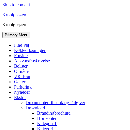
Skip to content
Kronløbsøen
Kronløbsøen
Primary Menu
Find vej
Køkkenløsninger
Forside
Ansvarsfraskrivelse
Boliger
Område
VR Tour
Galleri
Parkering
Nyheder
Ekstra
Dokumenter til bank og rådgiver
Download
Brandingbrochure
Horisonten
Kategori 1
Kategori 2