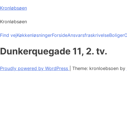
Skip
Kronløbsøen
to
content
Kronløbsøen
Find vej
Køkkenløsninger
Forside
Ansvarsfraskrivelse
Boliger
O
Dunkerquegade 11, 2. tv.
Proudly powered by WordPress
|
Theme: kronloebsoen by