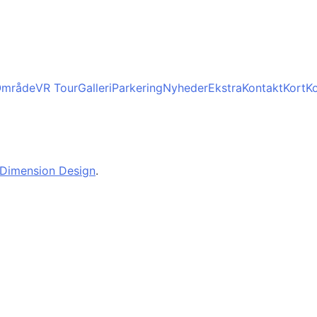
mråde
VR Tour
Galleri
Parkering
Nyheder
Ekstra
Kontakt
Kort
Ko
Dimension Design
.