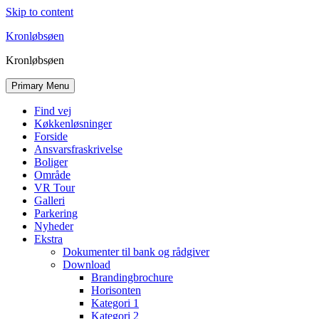
Skip to content
Kronløbsøen
Kronløbsøen
Primary Menu
Find vej
Køkkenløsninger
Forside
Ansvarsfraskrivelse
Boliger
Område
VR Tour
Galleri
Parkering
Nyheder
Ekstra
Dokumenter til bank og rådgiver
Download
Brandingbrochure
Horisonten
Kategori 1
Kategori 2