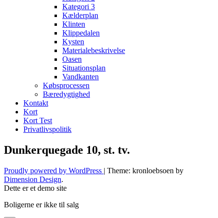
Kategori 3
Kælderplan
Klinten
Klippedalen
Kysten
Materialebeskrivelse
Oasen
Situationsplan
Vandkanten
Købsprocessen
Bæredygtighed
Kontakt
Kort
Kort Test
Privatlivspolitik
Dunkerquegade 10, st. tv.
Proudly powered by WordPress
|
Theme: kronloebsoen by
Dimension Design
.
Dette er et demo site
Boligerne er ikke til salg