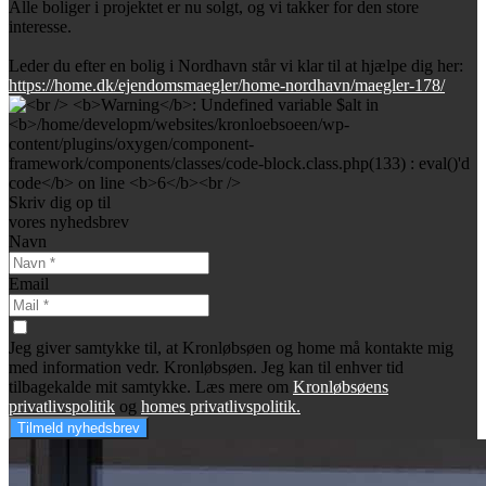
Alle boliger i projektet er nu solgt, og vi takker for den store
interesse.
Leder du efter en bolig i Nordhavn står vi klar til at hjælpe dig her:
https://home.dk/ejendomsmaegler/home-nordhavn/maegler-178/
Skriv dig op til
vores nyhedsbrev
Navn
Email
Jeg giver samtykke til, at Kronløbsøen og home må kontakte mig
med information vedr. Kronløbsøen. Jeg kan til enhver tid
tilbagekalde mit samtykke. Læs mere om
Kronløbsøens
privatlivspolitik
og
homes privatlivspolitik.
Tilmeld nyhedsbrev