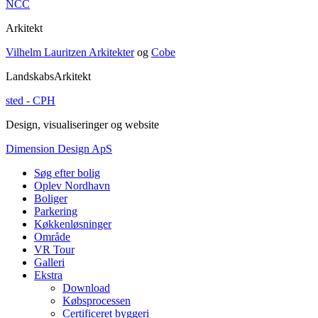
NCC
Arkitekt
Vilhelm Lauritzen Arkitekter
og
Cobe
LandskabsArkitekt
sted - CPH
Design, visualiseringer og website
Dimension Design ApS
Søg efter bolig
Oplev Nordhavn
Boliger
Parkering
Køkkenløsninger
Område
VR Tour
Galleri
Ekstra
Download
Købsprocessen
Certificeret byggeri