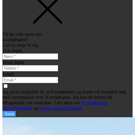
Vil du vide mere om
kronløbsøen?
Lad os ringe til dig
Text Input
Mask Input
Email
Jeg giver samtykke til, at Kronløbsøen og home må kontakte mig
med information vedr. Kronløbsøen. Jeg kan til enhver tid
tilbagekalde mit samtykke. Læs mere om
Kronløbsøens
privatlivspolitik
og
homes privatlivspolitik.
Send