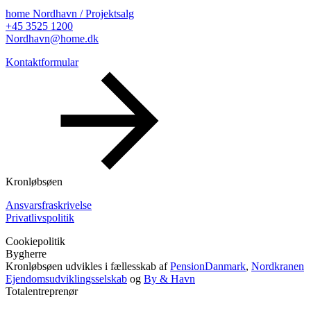
home Nordhavn / Projektsalg
+45 3525 1200
Nordhavn@home.dk
Kontaktformular
Kronløbsøen
Ansvarsfraskrivelse
Privatlivspolitik
Cookiepolitik
Bygherre
Kronløbsøen udvikles i fællesskab af
PensionDanmark
,
Nordkranen
Ejendomsudviklingsselskab
og
By & Havn
Totalentreprenør