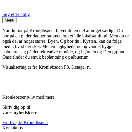
Søg efter bolig
Menu
Når du bor på Kronløbsøen, bliver du en del af noget særligt. Du
bor på en ø, der danner rammen om et lille lokalsamfund. Men du er
også del af noget større. Byen. Og bor du i Kysten, kan du følge
med i, hvad der sker. Mellem lejlighederne og vandet hygger
naboerne sig på det rekreative område, og i gården og Den grønne
Oase finder du smuk beplantning og albuerum.
Visualisering er fra Kronløbsøen F3, 3.etage, tv.
Kronløbsøen
ø-liv med mere
Skriv dig op til
vores
nyhedsbrev
Find vej til Kronløbsøen
Kontakt os