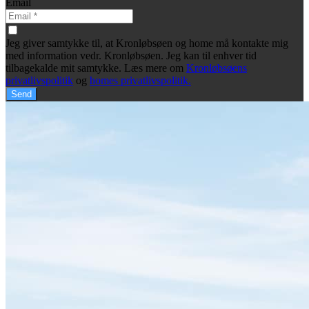
Email
Jeg giver samtykke til, at Kronløbsøen og home må kontakte mig
med information vedr. Kronløbsøen. Jeg kan til enhver tid
tilbagekalde mit samtykke. Læs mere om
Kronløbsøens
privatlivspolitik
og
homes privatlivspolitik.
Send