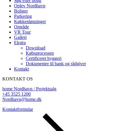
Søg efter bolig
Oplev Nordhavn
Boliger
Parkering
Køkkenløsninger
Område
VR Tour
Galleri
Ekstra
Download
Købsprocessen
Certificeret byggeri
Dokumenter til bank og rådgiver
Kontakt
KONTAKT OS
home Nordhavn / Projektsalg
+45 3525 1200
Nordhavn@home.dk
Kontaktformular