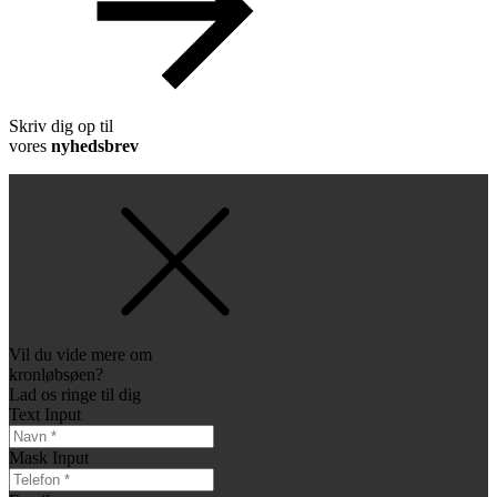
Skriv dig op til
vores
nyhedsbrev
Vil du vide mere om
kronløbsøen?
Lad os ringe til dig
Text Input
Mask Input