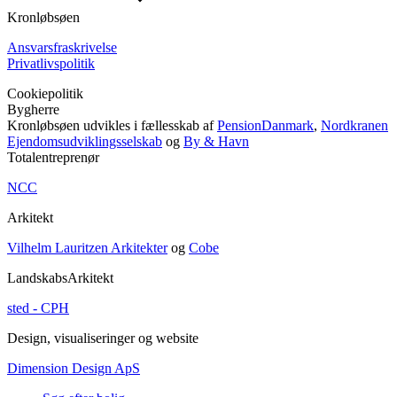
Kronløbsøen
Ansvarsfraskrivelse
Privatlivspolitik
Cookiepolitik
Bygherre
Kronløbsøen udvikles i fællesskab af
PensionDanmark
,
Nordkranen
Ejendomsudviklingsselskab
og
By & Havn
Totalentreprenør
NCC
Arkitekt
Vilhelm Lauritzen Arkitekter
og
Cobe
LandskabsArkitekt
sted - CPH
Design, visualiseringer og website
Dimension Design ApS