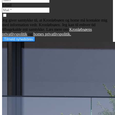
Email
Jeg giver samtykke til, at Kronløbsøen og home må kontakte mig
med information vedr. Kronløbsøen. Jeg kan til enhver tid
tilbagekalde mit samtykke. Læs mere om
Kronløbsøens
privatlivspolitik
og
homes privatlivspolitik.
Tilmeld nyhedsbrev