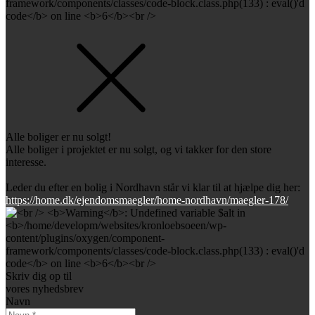
Alle boliger er nu solgt!
Alle boliger i projektet er nu solgt, og vi takker for den store
interesse.
Leder du efter en bolig i Nordhavn står vi klar til at hjælpe dig her:
https://home.dk/ejendomsmaegler/home-nordhavn/maegler-178/
Skriv dig op til
vores nyhedsbrev
Navn