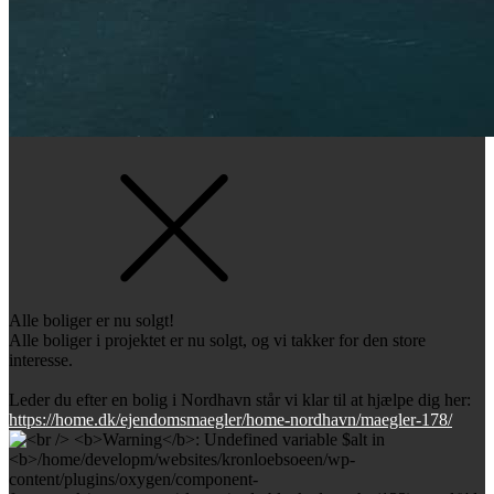
Alle boliger er nu solgt!
Alle boliger i projektet er nu solgt, og vi takker for den store
interesse.
Leder du efter en bolig i Nordhavn står vi klar til at hjælpe dig her:
https://home.dk/ejendomsmaegler/home-nordhavn/maegler-178/