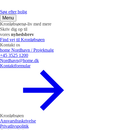
Søg efter bolig
Menu
Kronløbsøen
ø-liv med mere
Skriv dig op til
vores
nyhedsbrev
Find vej til Kronløbsøen
Kontakt os
home Nordhavn / Projektsalg
+45 3525 1200
Nordhavn@home.dk
Kontaktformular
Kronløbsøen
Ansvarsfraskrivelse
Privatlivspolitik