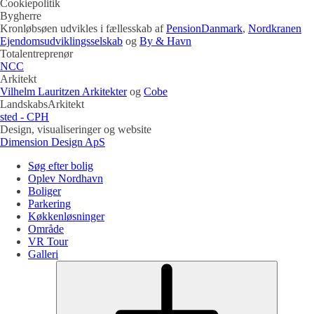
Cookiepolitik
Bygherre
Kronløbsøen udvikles i fællesskab af
PensionDanmark
,
Nordkranen
Ejendomsudviklingsselskab
og
By & Havn
Totalentreprenør
NCC
Arkitekt
Vilhelm Lauritzen Arkitekter
og
Cobe
LandskabsArkitekt
sted - CPH
Design, visualiseringer og website
Dimension Design ApS
Søg efter bolig
Oplev Nordhavn
Boliger
Parkering
Køkkenløsninger
Område
VR Tour
Galleri
Submen