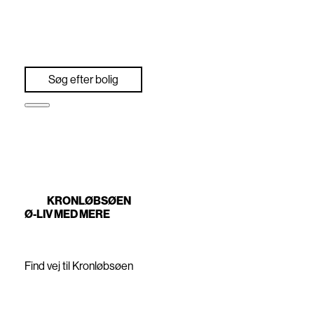
Søg efter bolig
KRONLØBSØEN
Ø-LIV MED MERE
SKRIV DIG OP TIL
VORES
NYHEDSBREV
Find vej til Kronløbsøen
KONTAKT OS
home Nordhavn / Projektsalg