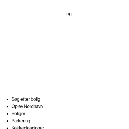
ARKITEKT
Vilhelm Lauritzen Arkitekter
og
Cobe
LANDSKABSARKITEKT
sted - CPH
DESIGN, VISUALISERINGER OG WEBSITE
Dimension Design ApS
Søg efter bolig
Oplev Nordhavn
Boliger
Parkering
Køkkenløsninger