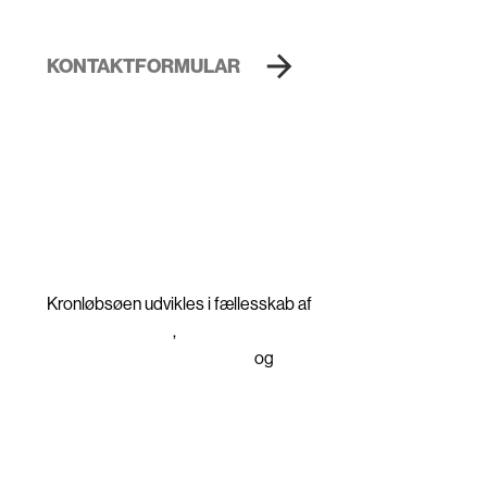
+45 3525 1200
Nordhavn@home.dk
KONTAKTFORMULAR
KRONLØBSØEN
Ansvarsfraskrivelse
Privatlivspolitik
Cookiepolitik
BYGHERRE
Kronløbsøen udvikles i fællesskab af
PensionDanmark
,
Nordkranen
Ejendomsudviklingsselskab
og
By & Havn
TOTALENTREPRENØR
NCC